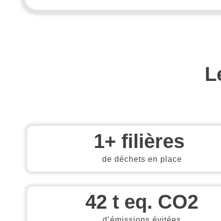
L
1
+ filières 
de déchets en place
42
 t eq. CO2
d’émissions évitées