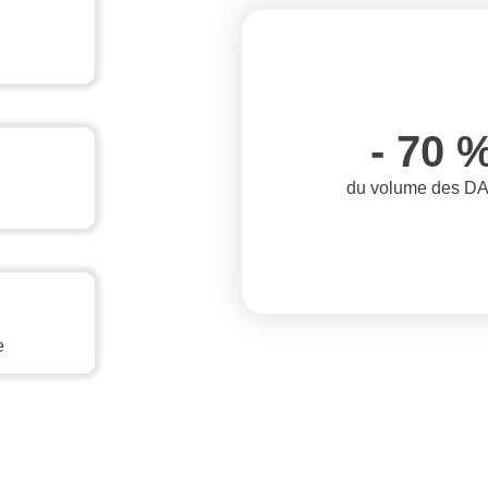
- 70 
du volume des D
e