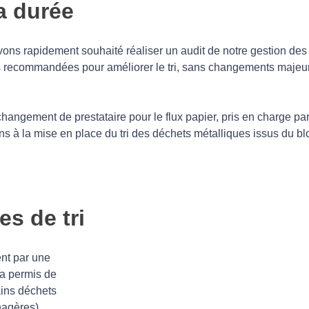
a durée
avons rapidement souhaité réaliser un audit de notre gestion d
ns recommandées pour améliorer le tri, sans changements maje
angement de prestataire pour le flux papier, pris en charge par
ons à la mise en place du tri des déchets métalliques issus du bl
es de tri
ent par une
s a permis de
ains déchets
nagères)