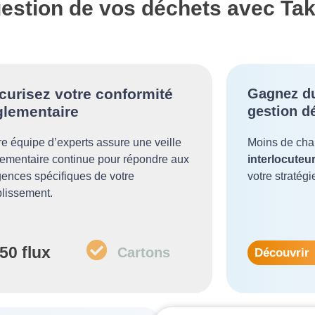
gestion de vos déchets avec Ta
curisez votre conformité
Gagnez du
glementaire
gestion d
re équipe d’experts assure une veille
Moins de char
lementaire continue pour répondre aux
interlocuteu
gences spécifiques de votre
votre stratégi
blissement.
50 flux
Cartons
Découvrir