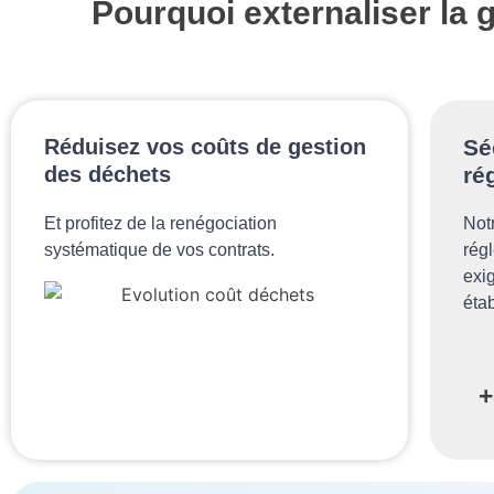
Pourquoi externaliser la 
Réduisez vos coûts de gestion
Sé
des déchets
ré
Et profitez de la renégociation
Not
systématique de vos contrats.​
rég
exi
éta
+