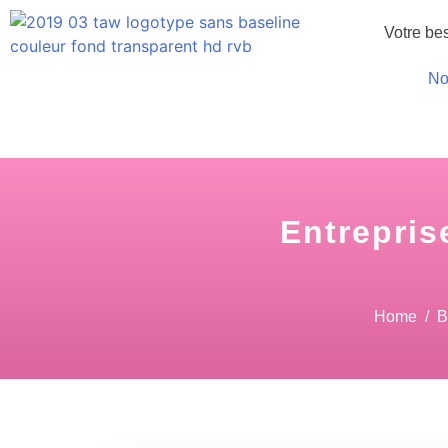
Votre be
No
Entrepris
Home
B