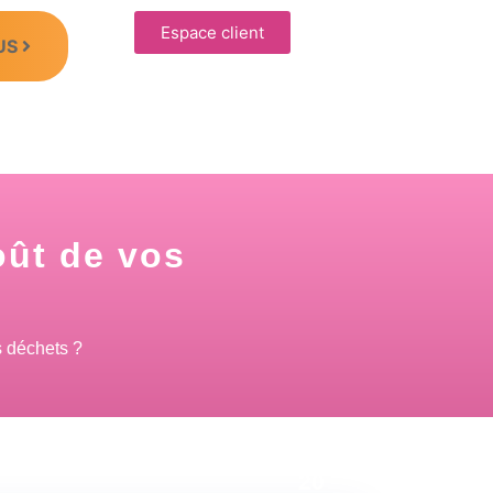
Espace client
US
oût de vos
s déchets ?
04 Août
20