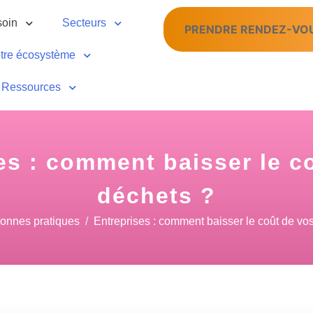
soin
Secteurs
PRENDRE RENDEZ-VO
tre écosystème
Ressources
es : comment baisser le c
déchets ?
onnes pratiques
Entreprises : comment baisser le coût de vo