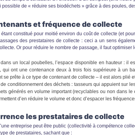
ssi possible de « réduire ses biodéchets » grâce à des poules, de
ontenants et fréquence de collecte
tant constitué pour moitié environ du coût de collecte (et pour 
assages des prestataires de collecte : ceci a un sens égaleme
ollecte. Or pour réduire le nombre de passage, il faut optimiser 
 dans un local poubelles, l’espace disponible en hauteur : il est
s, qui ont une contenance deux à trois fois supérieure à un b
 prête à ce type de contenant de collecte – il est alors plié et 
 de conditionnement des déchets : tasseurs qui appuient sur le
hets générés en volume important (recyclables ou non dans le 
ettent d’en réduire le volume et donc d’espacer les fréquences
rence les prestataires de collecte
une entreprise peut être public (collectivité à compétence collect
 type de prestataires, sachant que :