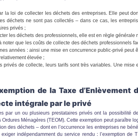
par la loi de collecter les déchets des entreprises. Elle peut d
les déchets ne sont pas collectés – dans ce cas, les entrepr
ires privés ;
lecter les déchets des professionnels, elle est en règle générale
à noter que les coûts de collecte des déchets professionnels f
es années : ainsi une mise en concurrence public-privé peut êt
relativement élevée ;
es privés de collecte, leurs tarifs sont très variables. Une mi
 exemption de la Taxe d’Enlèvement
cte intégrale par le privé
s par un ou plusieurs prestataires privés ont la possibilité de 
Ordures Ménagères (TEOM). Cette exemption peut paraître logi
tion des déchets – dont en l’occurrence les entreprises ne bén
ut exiger indépendamment du service rendu : l’exemption de