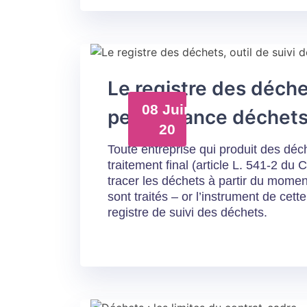
Le registre des déchet
08 Juin
performance déchets
20
Toute entreprise qui produit des déc
traitement final (article L. 541-2 du
tracer les déchets à partir du momen
sont traités – or l’instrument de cett
registre de suivi des déchets.