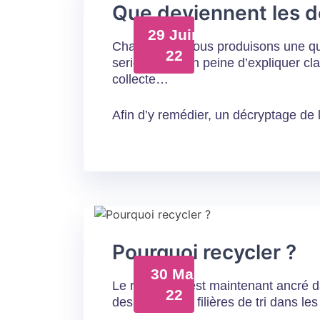
Que deviennent les d
29 Juin
Chaque jour nous produisons une qu
22
serions bien en peine d’expliquer cl
collecte…
Afin d’y remédier, un décryptage de l
Pourquoi recycler ?
30 Mai
Le recyclage est maintenant ancré d
22
des premières filières de tri dans l