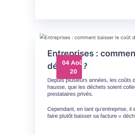
Entreprises : comment
04 Août
déchets ?
20
Depuis plusieurs années, les coûts d
hausse, que les déchets soient colle
prestataires privés.
Cependant, en tant qu’entreprise, il 
faire plutôt baisser sa facture « dé