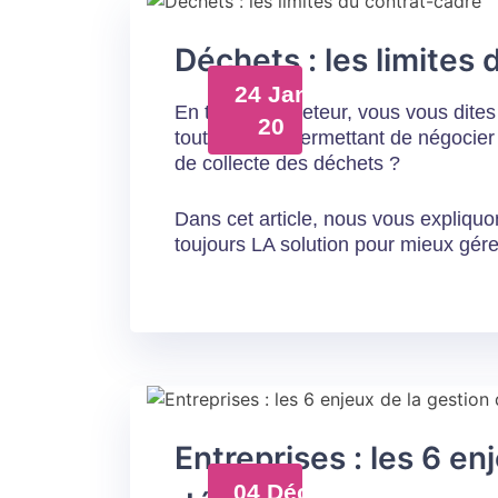
Déchets : les limites
24 Jan
En tant qu’acheteur, vous vous dites 
20
tout en vous permettant de négocier
de collecte des déchets ?
Dans cet article, nous vous expliquo
toujours LA solution pour mieux gére
Entreprises : les 6 en
04 Déc