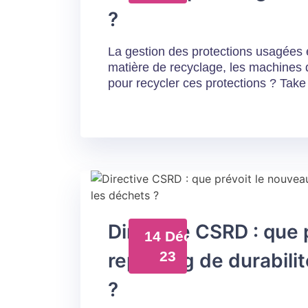
?
La gestion des protections usagées
matière de recyclage, les machines d
pour recycler ces protections ? Take 
Directive CSRD : que 
14 Déc
23
reporting de durabili
?