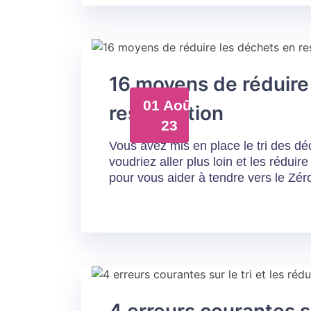
16 moyens de réduire
01 Août
restauration
23
Vous avez mis en place le tri des dé
voudriez aller plus loin et les rédu
pour vous aider à tendre vers le Zér