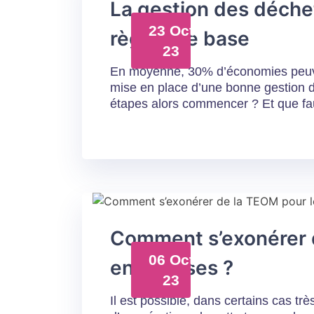
La gestion des déchet
23 Oct
règles de base
23
En moyenne, 30% d’économies peuve
mise en place d’une bonne gestion 
étapes alors commencer ? Et que faut
Comment s’exonérer 
06 Oct
entreprises ?
23
Il est possible, dans certains cas trè