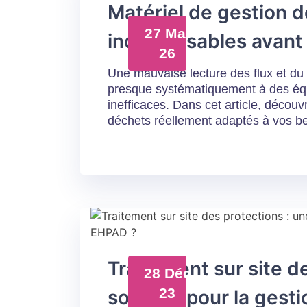
Matériel de gestion d
27 Mai
indispensables avant 
26
Une mauvaise lecture des flux et du
presque systématiquement à des équ
inefficaces. Dans cet article, découvr
déchets réellement adaptés à vos bes
Traitement sur site d
28 Déc
23
solution pour la ges