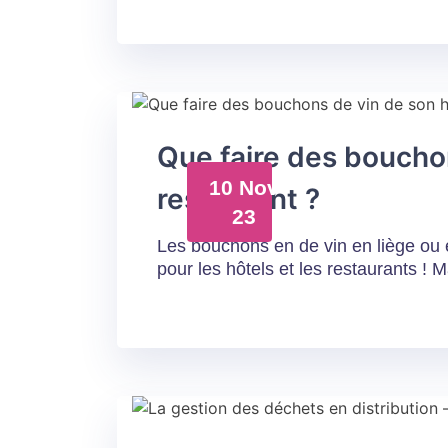
Que faire des bouchon
10 Nov
restaurant ?
23
Les bouchons en de vin en liège ou 
pour les hôtels et les restaurants ! 