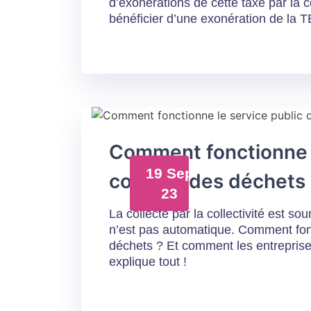
d’exonérations de cette taxe par la c
bénéficier d’une exonération de la 
Comment fonctionne l
19 Sep
collecte des déchets
23
La collecte par la collectivité est so
n’est pas automatique. Comment fonc
déchets ? Et comment les entreprise
explique tout !