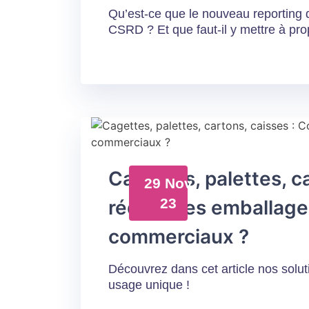
Qu’est-ce que le nouveau reporting de
CSRD ? Et que faut-il y mettre à pro
Cagettes, palettes, 
29 Nov
23
réduire les emballages
commerciaux ?
Découvrez dans cet article nos soluti
usage unique !