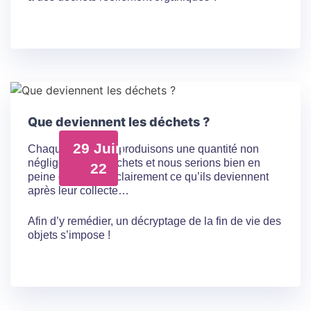
Que deviennent les déchets ?
29 Juin
Chaque jour nous produisons une quantité non
négligeable de déchets et nous serions bien en
22
peine d’expliquer clairement ce qu’ils deviennent
après leur collecte…
Afin d’y remédier, un décryptage de la fin de vie des
objets s’impose !