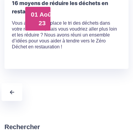
16 moyens de réduire les déchets en
restauration
01 Août
23
Vous avez mis en place le tri des déchets dans
votre restaurant, mais vous voudriez aller plus loin
et les réduire ? Nous avons réuni un ensemble
d’idées pour vous aider à tendre vers le Zéro
Déchet en restauration !
←
Rechercher