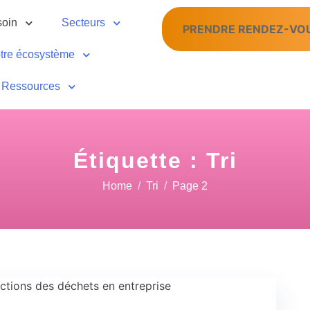
soin
Secteurs
PRENDRE RENDEZ-VO
tre écosystème
Ressources
Étiquette :
Tri
Home
Tri
Page 2