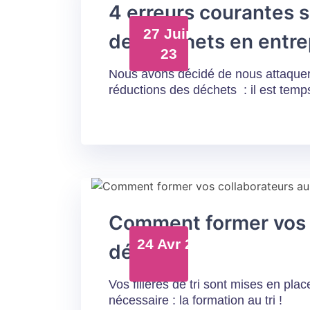
4 erreurs courantes su
27 Juin
des déchets en entre
23
Nous avons décidé de nous attaquer à
réductions des déchets : il est temp
Comment former vos c
24 Avr 23
déchets
Vos filières de tri sont mises en pl
nécessaire : la formation au tri !