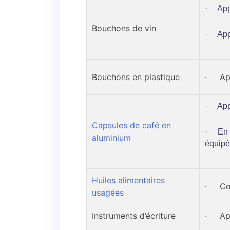
· Appo
Bouchons de vin
· Appo
Bouchons en plastique
· Appo
· Appo
Capsules de café en
· En m
aluminium
équipé
Huiles alimentaires
· Col
usagées
Instruments d’écriture
· Appo