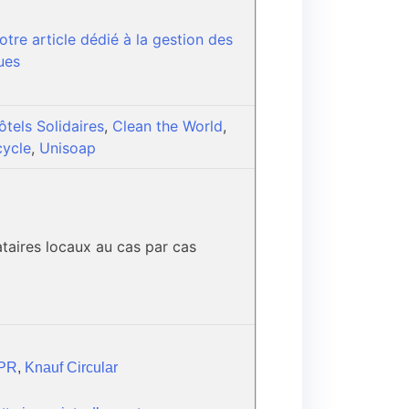
otre article dédié à la gestion des
ues
ôtels Solidaires
,
Clean the World
,
ycle
,
Unisoap
ataires locaux au cas par cas
2PR
,
Knauf Circular