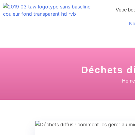
Votre be
No
Déchets di
Home