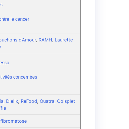
as
ontre le cancer
ouchons d’Amour
,
RAMH
,
Laurette
n
esso
tivités concernées
ia
,
Dielix
,
ReFood
,
Quatra
,
Coisplet
fle
fibromatose