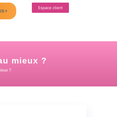
Espace client
US
 au mieux ?
ieux ?
03 Déc
21