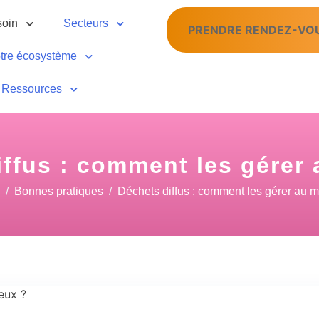
soin
Secteurs
PRENDRE RENDEZ-VO
tre écosystème
Ressources
ffus : comment les gérer
Bonnes pratiques
Déchets diffus : comment les gérer au m