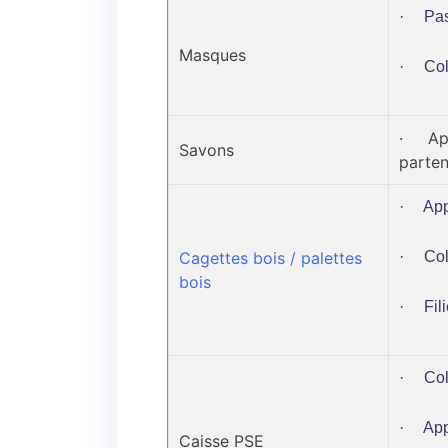
· Pas
Masques
· Coll
· Appo
Savons
parten
· Appo
Cagettes bois / palettes
· Coll
bois
· Fili
· Coll
· Appo
Caisse PSE