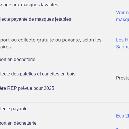
sage aux masques lavables
Voir n
masq
ecte payante de masques jetables
rt ou collecte gratuite ou payante, selon les
Les H
aires
Sapoc
rt en déchèterie
ecte des palettes et cagettes en bois
Prest
ère REP prévue pour 2025
ecte payante
Eco 
rt en déchetterie