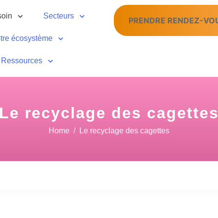
soin
Secteurs
PRENDRE RENDEZ-VO
tre écosystème
Ressources
Le recyclage des cagette
Home
Le recyclage des cagettes