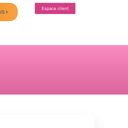
Espace client
US
s
29 Août
22