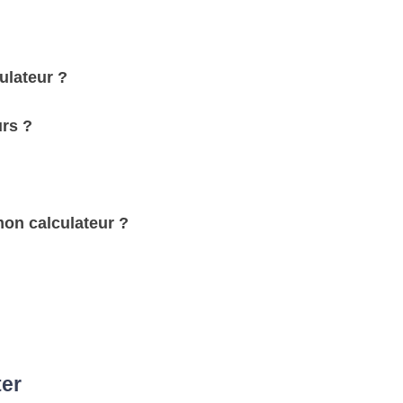
ulateur ?
urs ?
mon calculateur ?
ter