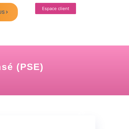
Espace client
US
nsé (PSE)
15 Juin
26