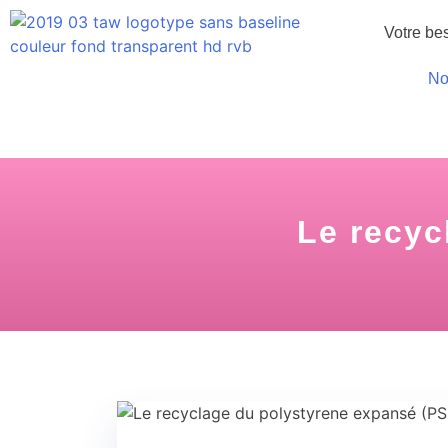
Votre be
No
Le recyc