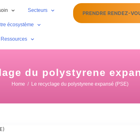
soin
Secteurs
PRENDRE RENDEZ-VO
tre écosystème
Ressources
lage du polystyrene expa
Home
Le recyclage du polystyrene expansé (PSE)