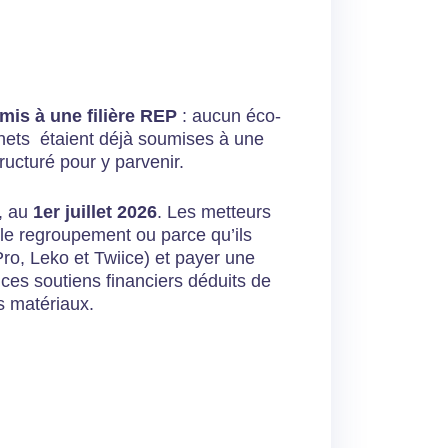
mis à une filière REP
: aucun éco-
échets étaient déjà soumises à une
tructuré pour y parvenir.
, au
1er juillet 2026
. Les metteurs
 le regroupement ou parce qu’ils
Pro, Leko et Twiice) et payer une
 ces soutiens financiers déduits de
es matériaux.