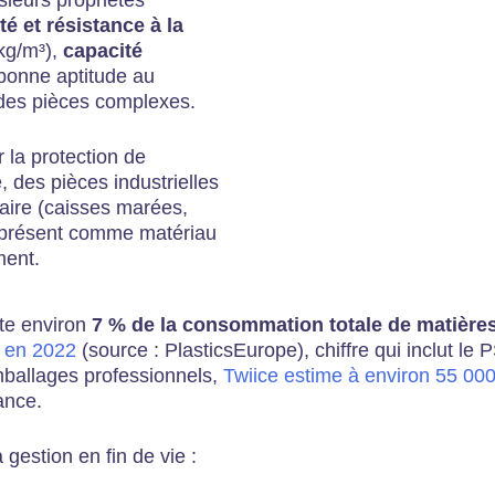
ité et résistance à la
kg/m³),
capacité
 bonne aptitude au
des pièces complexes.
r la protection de
, des pièces industrielles
aire (caisses marées,
s présent comme matériau
ment.
nte environ
7 % de la consommation totale de matières
 en 2022
(source : PlasticsEurope), chiffre qui inclut le 
mballages professionnels,
Twiice estime à environ 55 00
ance.
gestion en fin de vie :