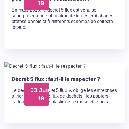
19
En mars 2016, le décret 5 flux est venu se
superposer à une obligation de tri des emballages
professionnels et à différents schémas de collecte
locaux.
Décret 5 flux : faut-il le respecter ?
03 Juin
Le décret dit « Décret 5 flux », oblige les entreprises
à trier et valoriser 5 flux de déchets : les papiers-
19
cartons, le verre, le plastique, le métal et le bois.