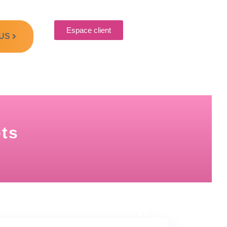
Espace client
US
ets
23 Fév
26