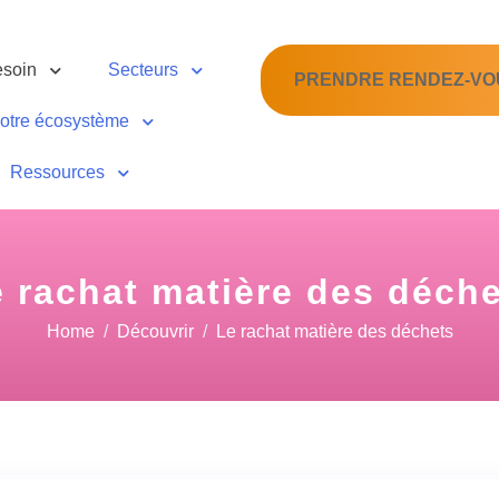
esoin
Secteurs
PRENDRE RENDEZ-VO
otre écosystème
Ressources
 rachat matière des déch
Home
Découvrir
Le rachat matière des déchets