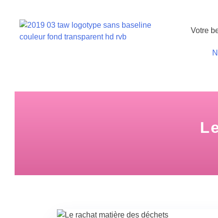
Votre b
N
Le