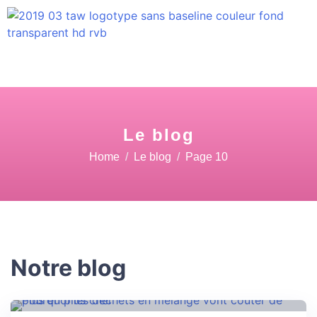
Le blog
Home
Le blog
Page 10
Notre blog
26 Août
19