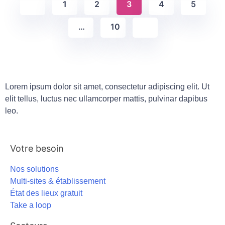
1
2
3
4
5
…
10
Lorem ipsum dolor sit amet, consectetur adipiscing elit. Ut
elit tellus, luctus nec ullamcorper mattis, pulvinar dapibus
leo.
Votre besoin
Nos solutions
Multi-sites & établissement
État des lieux gratuit
Take a loop