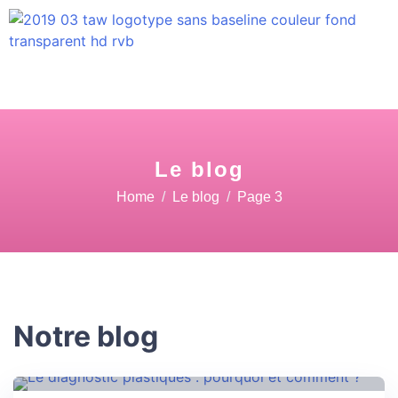
Le blog
Home
Le blog
Page 3
Notre blog
04 Fév
25