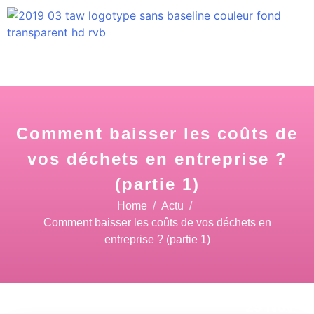
Comment baisser les coûts de
vos déchets en entreprise ?
(partie 1)
Home
Actu
Comment baisser les coûts de vos déchets en
entreprise ? (partie 1)
29 Nov