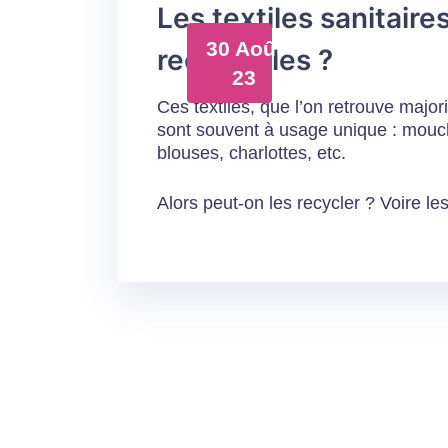
Les textiles sanitaire
30 Août
recyclables ?
23
Ces textiles, que l’on retrouve majo
sont souvent à usage unique : mouch
blouses, charlottes, etc.
Alors peut-on les recycler ? Voire le