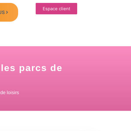
Espace client
US
les parcs de
de loisirs
13 Oct
25