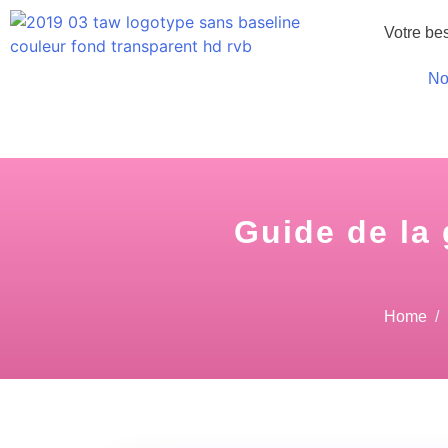
Votre be
No
Guide de la
Home