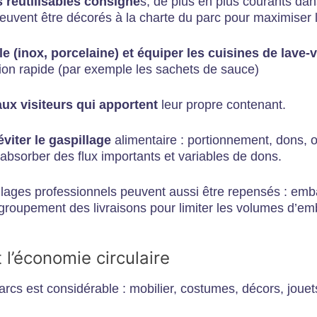
 réutilisables consigné
s, de plus en plus courants dan
uvent être décorés à la charte du parc pour maximiser l’
le (inox, porcelaine) et équiper les cuisines de lave-v
ion rapide (par exemple les sachets de sauce)
 aux visiteurs qui apportent
leur propre contenant.
viter le gaspillage
alimentaire : portionnement, dons, o
absorber des flux importants et variables de dons.
ages professionnels peuvent aussi être repensés : embal
egroupement des livraisons pour limiter les volumes d’em
t l’économie circulaire
arcs est considérable : mobilier, costumes, décors, joue