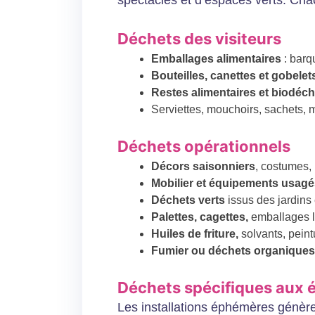
spectacles et d’espaces verts. Cha
Déchets des visiteurs
Emballages alimentaires
: barq
Bouteilles, canettes et gobelet
Restes alimentaires et biodéch
Serviettes, mouchoirs, sachets, 
Déchets opérationnels
Décors saisonniers
, costumes, 
Mobilier et équipements usag
Déchets verts
issus des jardins
Palettes, cagettes,
emballages l
Huiles de friture,
solvants, peintu
Fumier ou déchets organique
Déchets spécifiques aux
Les installations éphémères génèren