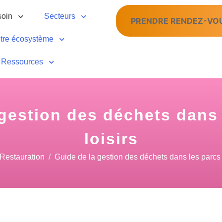
soin
Secteurs
PRENDRE RENDEZ-VO
tre écosystème
Ressources
 gestion des déchets dans 
loisirs
Restauration
Guide de la gestion des déchets dans les parcs 