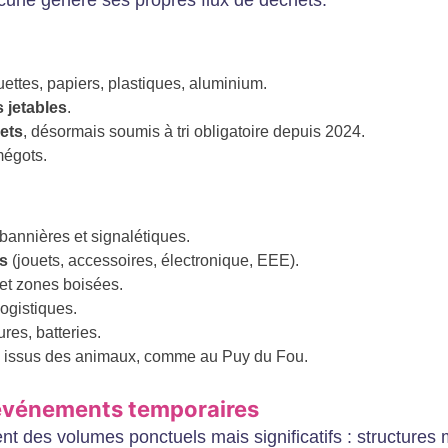
cune génère ses propres flux de déchets.
uettes, papiers, plastiques, aluminium.
s jetables
.
ets
, désormais soumis à tri obligatoire depuis 2024.
mégots.
bannières et signalétiques.
és
(jouets, accessoires, électronique, EEE).
 et zones boisées.
ogistiques.
res, batteries.
s
issus des animaux, comme au Puy du Fou.
 événements temporaires
t des volumes ponctuels mais significatifs : structures