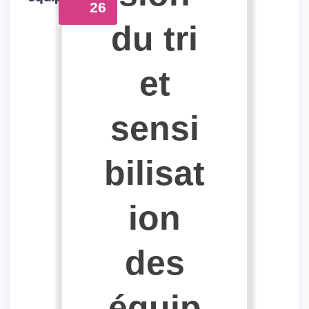
26
du tri
et
sensi
bilisat
ion
des
équip