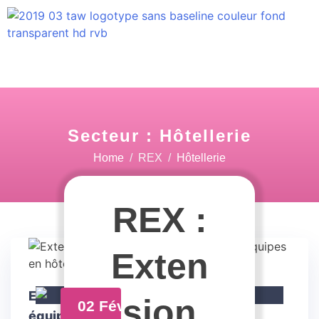
Secteur :
Hôtellerie
Home
REX
Hôtellerie
REX :
Exten
Extension du tri et sensibilisation des
sion
02 Fév
équipes en hôtellerie