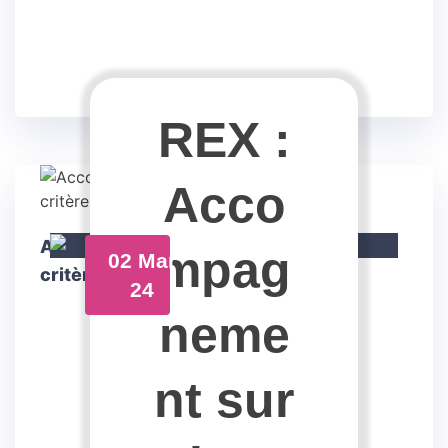
REX :
Acco
Accompagnement d’un hôtel Ibis sur les
mpag
02 Mar
critères déchets Clef Verte
24
neme
nt sur